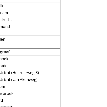
lk
edam
ndrecht
rmond
len
graaf
shoek
rade
tricht (Heerderweg 3)
tricht (van Akenweg)
hem
nsbroek
rd