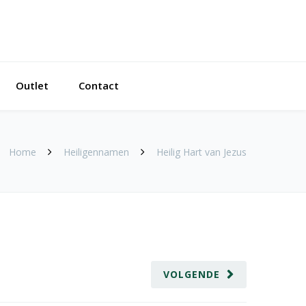
Outlet
Contact
Home
Heiligennamen
Heilig Hart van Jezus
VOLGENDE