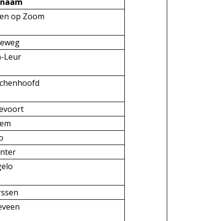
snaam
gen op Zoom
geweg
n-Leur
schenhoofd
evoort
hem
o
nter
gelo
rssen
eveen