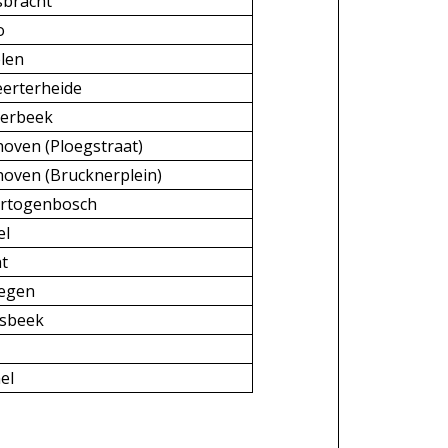
sbracht
o
len
eerterheide
terbeek
hoven (Ploegstraat)
hoven (Brucknerplein)
ertogenbosch
el
t
megen
esbeek
el