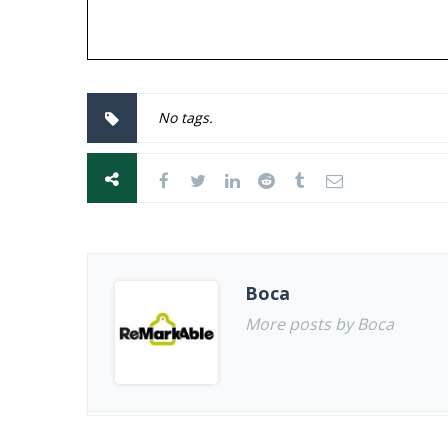
No tags.
Boca
More posts by Boca