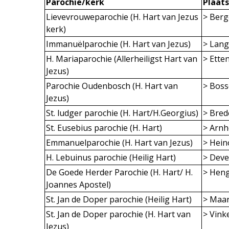
Parochie/kerk
Plaat
Lievevrouweparochie (H. Hart van Jezus
> Ber
kerk)
Immanuëlparochie (H. Hart van Jezus)
> Lan
H. Mariaparochie (Allerheiligst Hart van
> Ette
Jezus)
Parochie Oudenbosch (H. Hart van
> Bos
Jezus)
St. ludger parochie (H. Hart/H.Georgius)
> Bred
St. Eusebius parochie (H. Hart)
> Arn
Emmanuelparochie (H. Hart van Jezus)
> Hein
H. Lebuinus parochie (Heilig Hart)
> Deve
De Goede Herder Parochie (H. Hart/ H.
> Hen
Joannes Apostel)
St. Jan de Doper parochie (Heilig Hart)
> Maa
St. Jan de Doper parochie (H. Hart van
> Vink
Jezus)