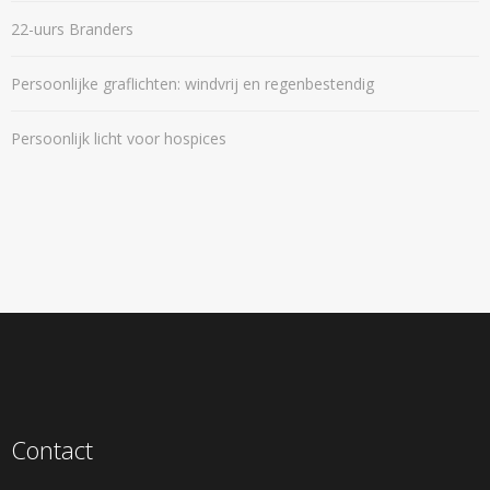
22-uurs Branders
Persoonlijke graflichten: windvrij en regenbestendig
Persoonlijk licht voor hospices
Contact