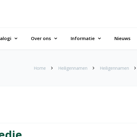
alogi
Over ons
Informatie
Nieuws
Home
Heiligennamen
Heiligennamen
edie