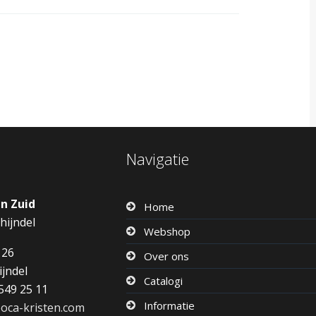
Navigatie
en Zuid
Home
hijndel
Webshop
126
Over ons
ijndel
Catalogi
549 25 11
Informatie
oca-kristen.com